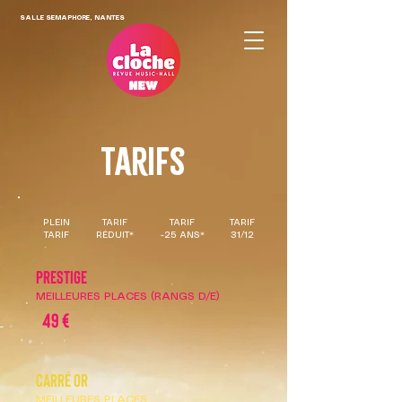
SALLE SEMAPHORE, NANTES
Tarifs
PLEIN
TARIF
TARIF
TARIF
TARIF
RÉDUIT*
-25 ANS*
31/12
PRESTIGE
MEILLEURES PLACES (RANGS D/E)
49 €
Carré Or
MEILLEURES PLACES