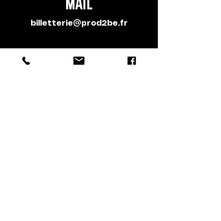
Mail
billetterie@prod2be.fr
Au guichet
Sur place, salle Sémaphore
à Nantes
Le soir du spectacle
Accès
Salle Sémaphore
9 Bd Vincent Gâche, 44200 Nantes
Tramway Ligne
2
Arrêt Vincent Gâche
Busway Ligne
4