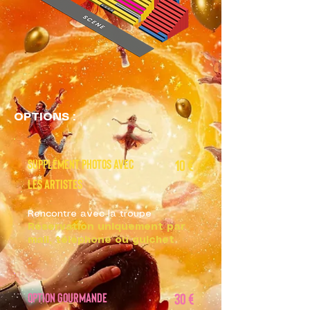
OPTIONS :
Supplément photos avec
10 €
les artistes
Rencontre avec la troupe
Réservation uniquement par
mail, téléphone ou guichet
Option gourmande
30 €