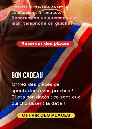
Cocktail sucré/salé avant le
spectacle et à l'entracte
Réservation uniquement par
mail, téléphone ou guichet
Réserver des places
Bon cadeau
Offrez des places de
spectacles à vos proches !
Billets non datés : ce sont eux
qui choisissent la date !
OFFRIR DES PLACES