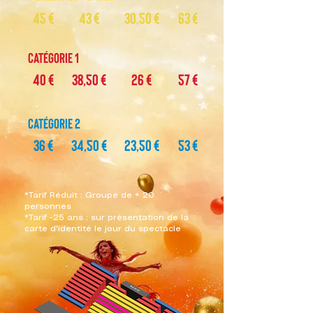
45 €
43 €
30,50 €
63 €
Catégorie 1
40 €
38,50 €
26 €
57 €
Catégorie 2
36 €
34,50 €
23,50 €
53 €
*Tarif Réduit : Groupe de + 20
personnes
*Tarif -25 ans : sur présentation de la
carte d'identité le jour du spectacle